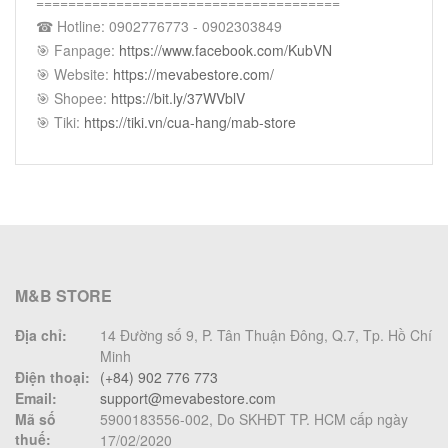
======================================
☎ Hotline: 0902776773 - 0902303849
🎯 Fanpage:
https://www.facebook.com/KubVN
🎯 Website:
https://mevabestore.com/
🎯 Shopee:
https://bit.ly/37WVblV
🎯 Tiki:
https://tiki.vn/cua-hang/mab-store
M&B STORE
Địa chỉ:
14 Đường số 9, P. Tân Thuận Đông, Q.7, Tp. Hồ Chí
Minh
Điện thoại:
(+84) 902 776 773
Email:
support@mevabestore.com
Mã số
5900183556-002, Do SKHĐT TP. HCM cấp ngày
thuế:
17/02/2020