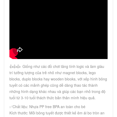
👍👍👍 Giống như các đồ chơi tăng tính logic và làm giàu
trí tưởng tượng của trẻ nhỏ như magnet blocks, lego
blocks, duplo blocks hay wooden blooks, với xếp hình bông
tuyết có các mảnh ghép cũng dễ dàng thao tác thành
những hình dạng khác nhau và giúp các bạn nhỏ trong độ
tuổi từ 3-10 tuổi thách thức bản thân mình hiệu quả.
✅Chất liệu: Nhựa PP free BPA an toàn cho bé
Kích thước: Mỗi bông tuyết được thiết kế êm ái bo tròn an