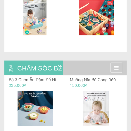
CHĂM SÓC BÉ
Bộ 3 Chén Ăn Dặm Đế Hít - BabyCare
Muỗng Nĩa Bẻ Cong 360 - BabyCare
235.000₫
150.000₫