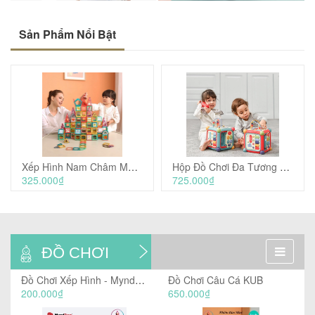
Sản Phẩm Nổi Bật
Xếp Hình Nam Châm Magnetic Blocks - KUB
Hộp Đồ Chơi Đa Tương Tác - BabyCare
325.000₫
725.000₫
ĐỒ CHƠI
Đồ Chơi Xếp Hình - MyndToys
Đồ Chơi Câu Cá KUB
200.000₫
650.000₫