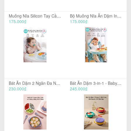
Muỗng Nĩa Silicon Tay Cầm Ngắn - KUB
Bộ Muỗng Nĩa Ăn Dặm Inox 316 - KUB
175.000₫
175.000₫
Bát Ăn Dặm 2 Ngăn Đa Năng - BabyCare
Bát Ăn Dặm 3-in-1 - BabyCare
230.000₫
245.000₫