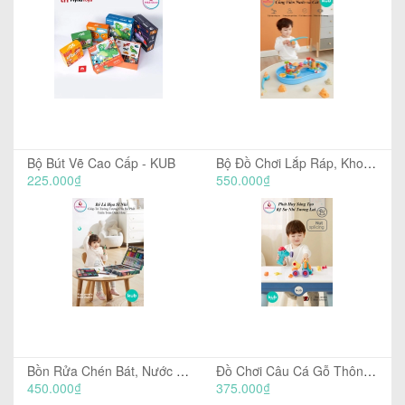
Bộ Bút Vẽ Cao Cấp - KUB
Bộ Đồ Chơi Lắp Ráp, Khoan Tự Động, Phát Triển Tư Duy Sáng Tạo - KUB
225.000₫
550.000₫
Bồn Rửa Chén Bát, Nước Tự Động - KUB
Đồ Chơi Câu Cá Gỗ Thông Nhập Khẩu New Zealand - Babycare
450.000₫
375.000₫