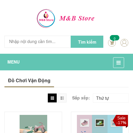
0
Tìm kiếm
MENU
Đồ Chơi Vận Động
Sắp xếp:
Thứ tự
Sale
-17
%